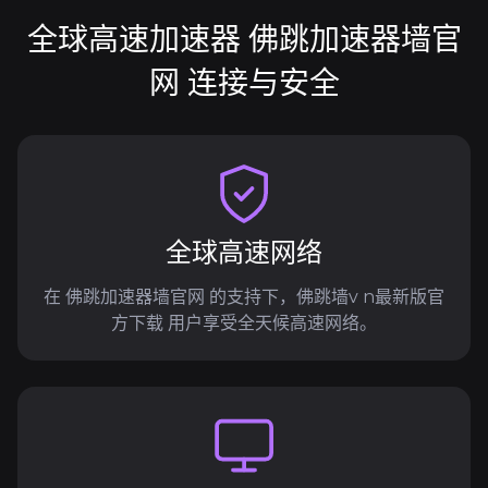
全球高速加速器 佛跳加速器墙官
网 连接与安全
全球高速网络
在 佛跳加速器墙官网 的支持下，佛跳墙v n最新版官
方下载 用户享受全天候高速网络。