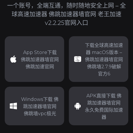
一个账号，全端互通，随时随地安全上网 – 全
球高速加速器 佛跳加速器墙官网 老王加速
v2.2.25官网入口
下载全球高速加速
App Store下载
器 macOS版本 –
佛跳加速器墙官网
佛跳加速器墙官网
佛跳加速官网
佛跳墙2.7.9破解
官方6
APK直接下载 佛
Windows下载 佛
跳加速器墙官网
跳加速器墙官网
永久免费国际加速
佛跳墙vpc极光
器