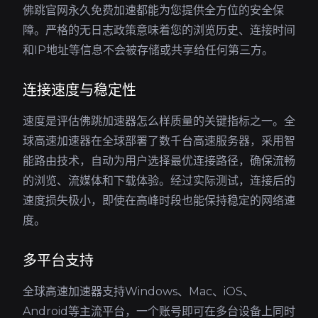
佛跳官网永久免费加速都能为您提供全方位的安全保
障。严格的无日志政策意味着您的浏览历史、连接时间
和IP地址等信息不会被存储或共享给任何第三方。
连接速度与稳定性
速度是评估佛跳加速器怎么样质量的关键指标之一。全
球高速加速器在全球部署了数千台高速服务器，采用智
能路由技术，自动为用户选择最优连接路径，确保流畅
的浏览、流媒体和下载体验。经过实际测试，连接后的
速度损失极小，即使在高峰时段也能保持稳定的网络速
度。
多平台支持
全球高速加速器支持Windows、Mac、iOS、
Android等主流平台，一个账号即可在多台设备上同时